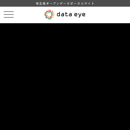
埼玉県オープンデータポータルサイト
HOME
データカタログ
【深谷市】工事情報
令和3年2月工事情報
DATA
CATA
データカタログ
データセット名
【深谷市】工事情報
リソース名
令和3年2月工事情報