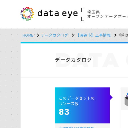
埼玉県
オープンデータポー
HOME
データカタログ
【深谷市】工事情報
令和
DATA
データカタログ
このデータセットの
リソース数
83