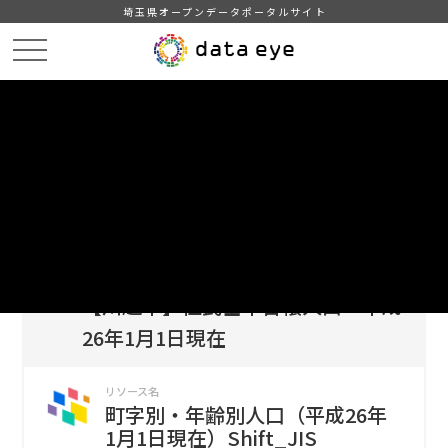
埼玉県オープンデータポータルサイト
HOME
データカタログ
【川越市】住民基本台帳人口 平成26年1月1日現在
町字別・年齢別人口（平成26年1月1日現在）Shift_JIS
DATA
CATA
データカタログ
データセット名
【川越市】住民基本台帳人口 平成
26年1月1日現在
リソース名
町字別・年齢別人口（平成26年
1月1日現在）Shift_JIS