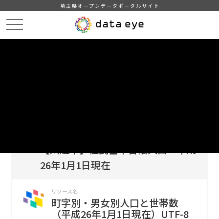
埼玉県オープンデータポータルサイト
HOME
データカタログ
【川越市】住民基本台帳人口 平成26年1月1日現在
町字別・男女別人口と世帯数（平成26年1月1日現在）UTF-8
DATA
CATA
データカタログ
データセット名
【川越市】住民基本台帳人口 平成
26年1月1日現在
リソース名
町字別・男女別人口と世帯数
（平成26年1月1日現在）UTF-8