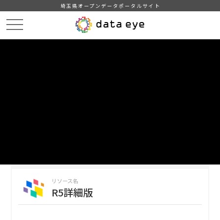
埼玉県オープンデータポータルサイト
HOME
データカタログ
【埼玉県】埼玉県推計人口(月報データ)
R5詳細版
DATA
CATA
データカタログ
データセット名
【埼玉県】埼玉県推計人口(月報デー
タ)
リソース名
R5詳細版