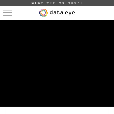
埼玉県オープンデータポータルサイト
HOME
データカタログ
【埼玉県】埼玉県推計人口(月報データ)
R6詳細版
DATA
CATA
データカタログ
データセット名
【埼玉県】埼玉県推計人口(月報デー
タ)
リソース名
R6詳細版