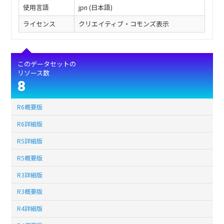
使用言語
jpn (日本語)
ライセンス
クリエイティブ・コモンズ表示
このデータセットの
リソース数
8
R6概要版
R6詳細版
R5詳細版
R5概要版
R3詳細版
R3概要版
R4詳細版