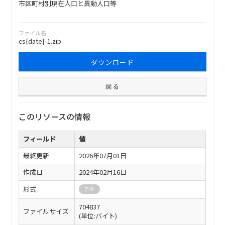
市区町村別現在人口と異動人口等
ファイル名
cs{date}-1.zip
ダウンロード
戻る
このリソースの情報
フィールド
値
最終更新
2026年07月01日
作成日
2024年02月16日
形式
ZIP
704837
ファイルサイズ
(単位:バイト)