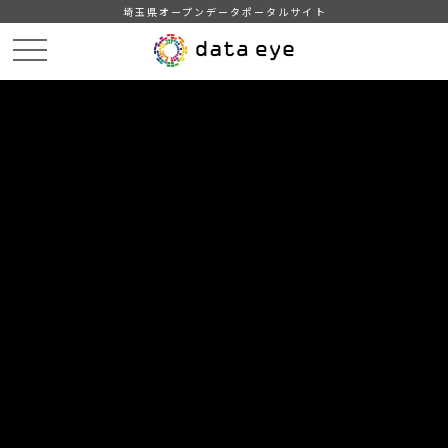
埼玉県オープンデータポータルサイト
HOME
データカタログ
【越谷市】越谷市統計年報 令和４年版
令和4年版《4.市民生活》
DATA
CATA
データカタログ
データセット名
【越谷市】越谷市統計年報 令和４
年版
リソース名
令和4年版《4.市民生活》