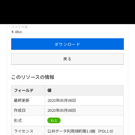
〈物価・家計〉〈労働・賃金〉〈市民所得〉〈住宅〉〈市民相
談〉
ファイル名
4..xlsx
ダウンロード
戻る
このリソースの情報
フィールド
値
最終更新
2023年05月08日
作成日
2023年05月08日
形式
XLS
ライセンス
公共データ利用規約第1.0版（PDL1.0）