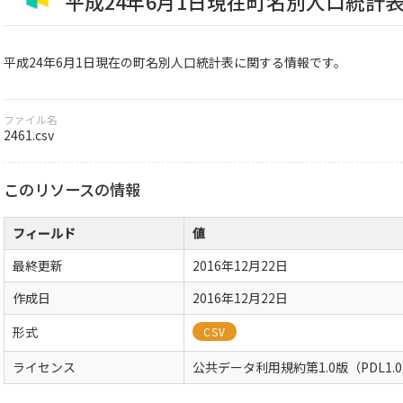
平成24年6月1日現在町名別人口統計
平成24年6月1日現在の町名別人口統計表に関する情報です。
ファイル名
2461.csv
このリソースの情報
フィールド
値
最終更新
2016年12月22日
作成日
2016年12月22日
形式
CSV
ライセンス
公共データ利用規約第1.0版（PDL1.