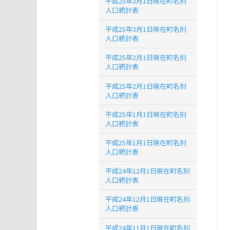
平成25年3月1日現在町名別
人口統計表
平成25年3月1日現在町名別
人口統計表
平成25年2月1日現在町名別
人口統計表
平成25年2月1日現在町名別
人口統計表
平成25年1月1日現在町名別
人口統計表
平成25年1月1日現在町名別
人口統計表
平成24年12月1日現在町名別
人口統計表
平成24年12月1日現在町名別
人口統計表
平成24年11月1日現在町名別