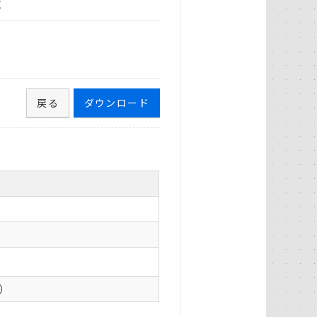
表
戻る
ダウンロード
0）