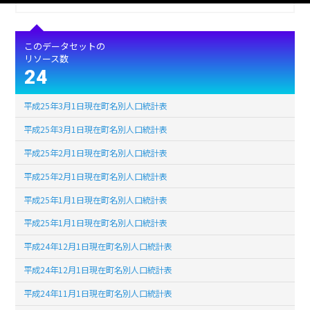
このデータセットの
リソース数
24
平成25年3月1日現在町名別人口統計表
平成25年3月1日現在町名別人口統計表
平成25年2月1日現在町名別人口統計表
平成25年2月1日現在町名別人口統計表
平成25年1月1日現在町名別人口統計表
平成25年1月1日現在町名別人口統計表
平成24年12月1日現在町名別人口統計表
平成24年12月1日現在町名別人口統計表
平成24年11月1日現在町名別人口統計表