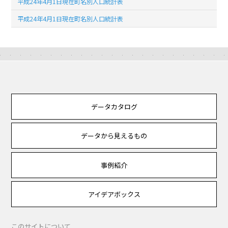
平成24年4月1日現在町名別人口統計表
平成24年4月1日現在町名別人口統計表
データカタログ
データから見えるもの
事例紹介
アイデアボックス
このサイトについて