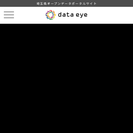
埼玉県オープンデータポータルサイト
HOME
データカタログ
【久喜市】令和２年度町名別人口統計表
令和2年4月1日現在町名別人口統計表
DATA
CATA
データカタログ
データセット名
【久喜市】令和２年度町名別人口統
計表
リソース名
令和2年4月1日現在町名別人口
統計表