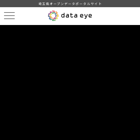
埼玉県オープンデータポータルサイト
HOME
データカタログ
【久喜市】令和２年度町名別人口統計表
令和2年12月1日現在町名別人口統計表
DATA
CATA
データカタログ
データセット名
【久喜市】令和２年度町名別人口統
計表
リソース名
令和2年12月1日現在町名別人口
統計表