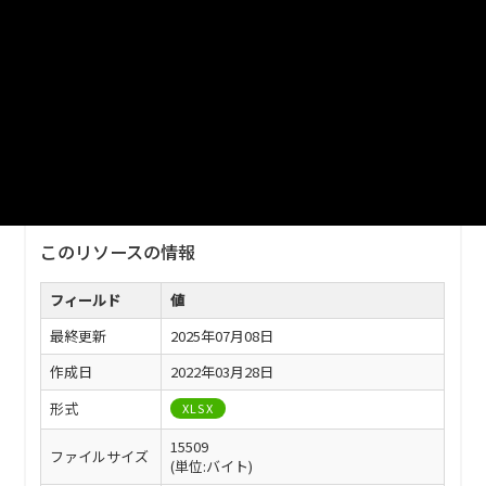
ファイル名
14-08.xlsx
ダウンロード
戻る
このリソースの情報
フィールド
値
最終更新
2025年07月08日
作成日
2022年03月28日
形式
XLSX
15509
ファイルサイズ
(単位:バイト)