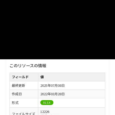
ファイル名
14-12.xlsx
ダウンロード
戻る
このリソースの情報
フィールド
値
最終更新
2025年07月08日
作成日
2022年03月28日
形式
XLSX
12226
ファイルサイズ