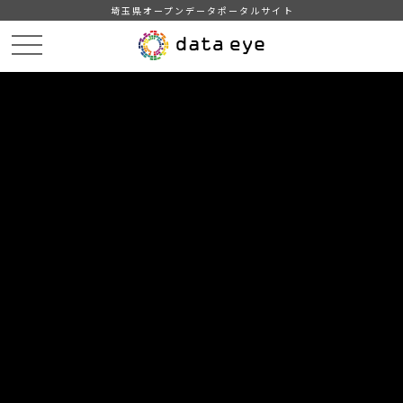
埼玉県オープンデータポータルサイト
HOME
データカタログ
【坂戸市】統計坂戸（１４ 公害・市民生活）
14-12 勤労女性センターの利用状況
DATA
CATA
データカタログ
データセット名
【坂戸市】統計坂戸（１４ 公害・
市民生活）
リソース名
14-12 勤労女性センターの利用
状況