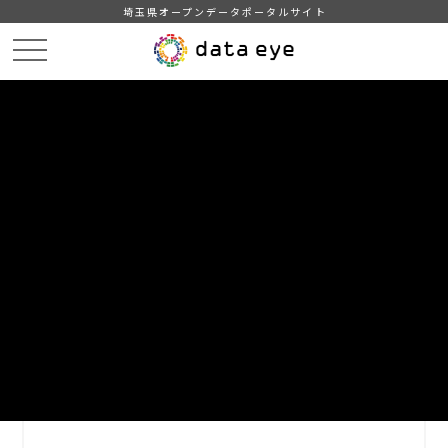
埼玉県オープンデータポータルサイト
HOME
データカタログ
【坂戸市】統計坂戸（９ 財政）
09-01 一般会計歳入歳出決算の推移
DATA
CATA
データカタログ
データセット名
【坂戸市】統計坂戸（９ 財政）
リソース名
09-01 一般会計歳入歳出決算の
推移