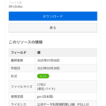
ファイル名
09-10.xlsx
ダウンロード
戻る
このリソースの情報
フィールド
値
最終更新
2025年07月08日
作成日
2022年03月28日
形式
XLSX
17952
ファイルサイズ
(単位:バイト)
使用言語
jpn (日本語)
ライセンス
公共データ利用規約第1.0版（PDL1.0）