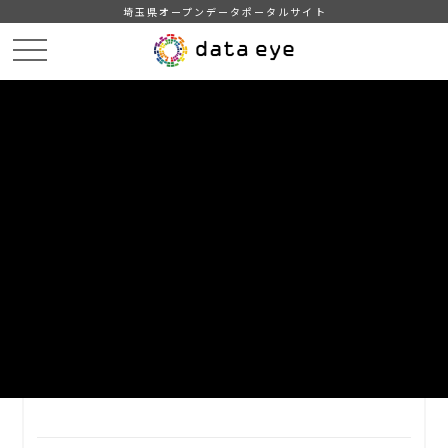
埼玉県オープンデータポータルサイト
HOME
データカタログ
【坂戸市】統計坂戸（９ 財政）
09-10 市税決算額の推移
DATA
CATA
データカタログ
データセット名
【坂戸市】統計坂戸（９ 財政）
リソース名
09-10 市税決算額の推移