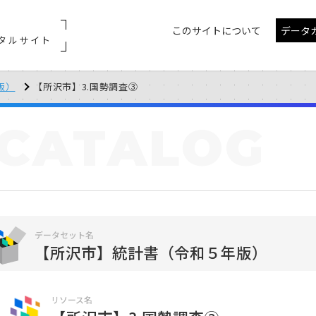
このサイトについて
データ
タルサイト
版）
【所沢市】3.国勢調査③
CATALOG
データセット名
【所沢市】統計書（令和５年版）
リソース名