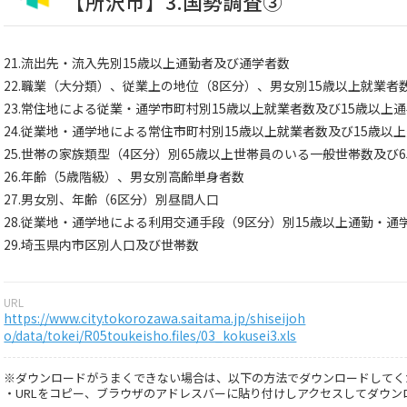
【所沢市】3.国勢調査③
21.流出先・流入先別15歳以上通勤者及び通学者数
22.職業（大分類）、従業上の地位（8区分）、男女別15歳以上就業者
23.常住地による従業・通学市町村別15歳以上就業者数及び15歳以上
24.従業地・通学地による常住市町村別15歳以上就業者数及び15歳以
25.世帯の家族類型（4区分）別65歳以上世帯員のいる一般世帯数及び
26.年齢（5歳階級）、男女別高齢単身者数
27.男女別、年齢（6区分）別昼間人口
28.従業地・通学地による利用交通手段（9区分）別15歳以上通勤・通
29.埼玉県内市区別人口及び世帯数
URL
https://www.city.tokorozawa.saitama.jp/shiseijoh
o/data/tokei/R05toukeisho.files/03_kokusei3.xls
※ダウンロードがうまくできない場合は、以下の方法でダウンロードしてく
・URLをコピー、ブラウザのアドレスバーに貼り付けしアクセスしてダウン