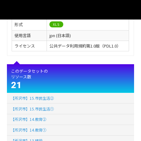
最終更新
2024年06月04日
作成日
2024年06月03日
形式
XLS
使用言語
jpn (日本語)
ライセンス
公共データ利用規約第1.0版（PDL1.0）
このデータセットの
リソース数
21
【所沢市】15.市民生活②
【所沢市】15.市民生活①
【所沢市】14.教育②
【所沢市】14.教育①
【所沢市】13.建設