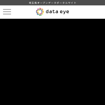
埼玉県オープンデータポータルサイト
HOME
データカタログ
【所沢市】統計書（令和５年版）
【所沢市】15.市民生活①
DATA
CATA
データカタログ
データセット名
【所沢市】統計書（令和５年版）
リソース名
【所沢市】15.市民生活①
1.原因別火災件数
2.火災の状況