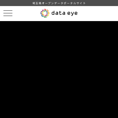
埼玉県オープンデータポータルサイト
HOME
データカタログ
【鴻巣市】統計こうのす（令和５年版）
１５治安・消防
DATA
CATA
データカタログ
データセット名
【鴻巣市】統計こうのす（令和５年
版）
リソース名
１５治安・消防