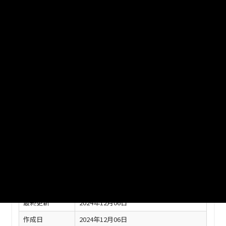
1消防概況、2消防水利現有数、3危険物施設状況、4火災発生件
数、5原因別火災発生件数、6救急車の出動状況、7交通事故発生
状況、8曜日別交通事故発生状況、9交通安全施設設置状況、10
時間別交通事故発生状況、11世代別交通事故発生状況、12刑法
犯罪発生・検挙件数
ファイル名
R05 15治安・消防.xlsx
ダウンロード
戻る
このリソースの情報
フィールド
値
最終更新
2024年12月06日
作成日
2024年12月06日