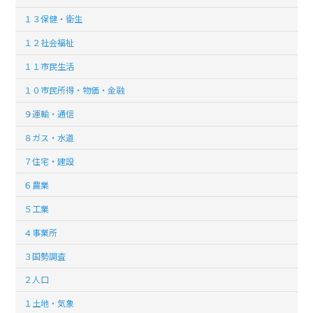
１３保健・衛生
１２社会福祉
１１市民生活
１０市民所得・物価・金融
９運輸・通信
８ガス・水道
７住宅・建設
６農業
５工業
４事業所
３国勢調査
２人口
１土地・気象