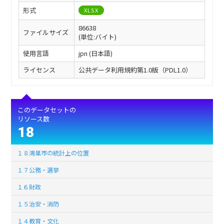
形式
XLSX
86638
ファイルサイズ
(単位:バイト)
使用言語
jpn (日本語)
ライセンス
公共データ利用規約第1.0版（PDL1.0）
このデータセットの
リソース数
18
１８鴻巣市の統計上の位置
１７公務・選挙
１６財政
１５治安・消防
１４教育・文化