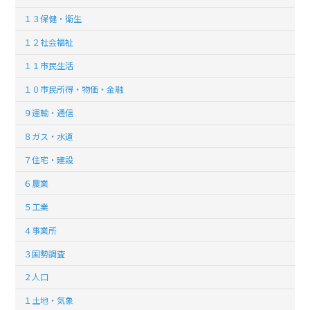
１３保健・衛生
１２社会福祉
１１市民生活
１０市民所得・物価・金融
９運輸・通信
８ガス・水道
７住宅・建設
６農業
５工業
４事業所
３国勢調査
２人口
１土地・気象