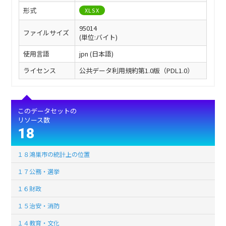
形式
XLSX
95014
ファイルサイズ
(単位:バイト)
使用言語
jpn (日本語)
ライセンス
公共データ利用規約第1.0版（PDL1.0）
このデータセットの
リソース数
18
１８鴻巣市の統計上の位置
１７公務・選挙
１６財政
１５治安・消防
１４教育・文化