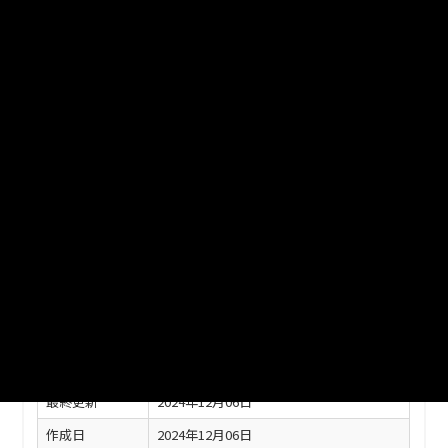
１人口・世帯数の推移、2住民基本台帳登録人口の推移、3住民
基本台帳の町（丁）字別世帯数・人口、4鴻巣市への都道府県別
転入者数 、5鴻巣市への県内市町村別転入者数、6年齢別人口、
7老年人口（65歳以上）の推移 、8年次別人口動態、9合計特殊
出生率、10外国人国籍・地域別人員数
ファイル名
R05 2人口.xlsx
ダウンロード
戻る
このリソースの情報
フィールド
値
最終更新
2024年12月06日
作成日
2024年12月06日