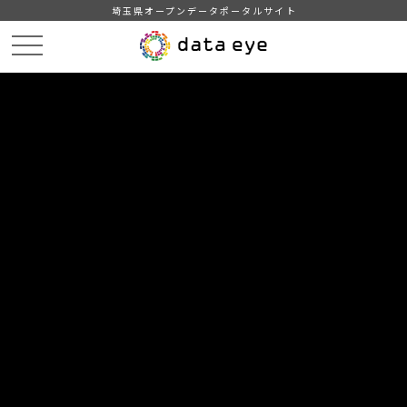
埼玉県オープンデータポータルサイト
HOME
データカタログ
【鴻巣市】統計こうのす（令和５年版）
２人口
DATA
CATA
データカタログ
データセット名
【鴻巣市】統計こうのす（令和５年
版）
リソース名
２人口