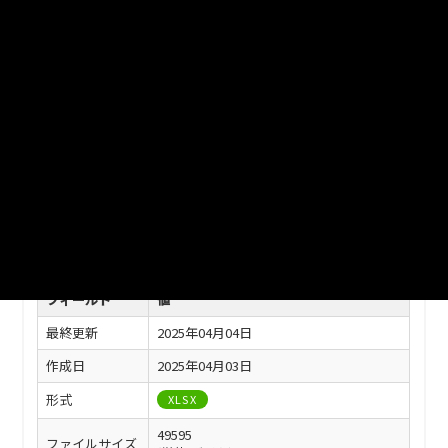
ファイル名
2_4_syotokugaku_2021.xlsx
ダウンロード
戻る
このリソースの情報
フィールド
値
最終更新
2025年04月04日
作成日
2025年04月03日
形式
XLSX
49595
ファイルサイズ