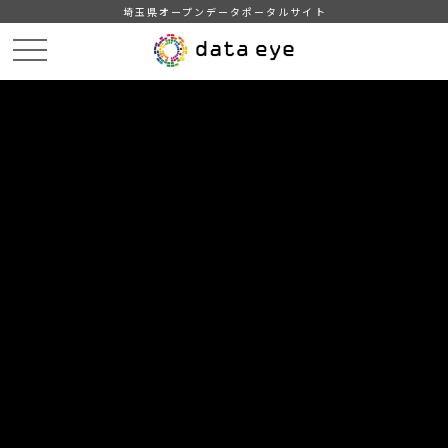
埼玉県オープンデータポータルサイト
HOME
データカタログ
【埼玉県】埼玉県県民経済計算 2021年度（令和3年度）
2-4 主要系列表 県民所得及び県民可処分所得の分配（Excel版）
DATA
CATA
データカタログ
データセット名
【埼玉県】埼玉県県民経済計算 2021
年度（令和3年度）
リソース名
2-4 主要系列表 県民所得及び県
民可処分所得の分配（Excel版）