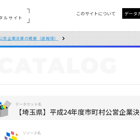
このサイトについて
データ
タルサイト
村公営企業決算の概要（速報値）
CATALOG
データセット名
【埼玉県】平成24年度市町村公営企業
リソース名