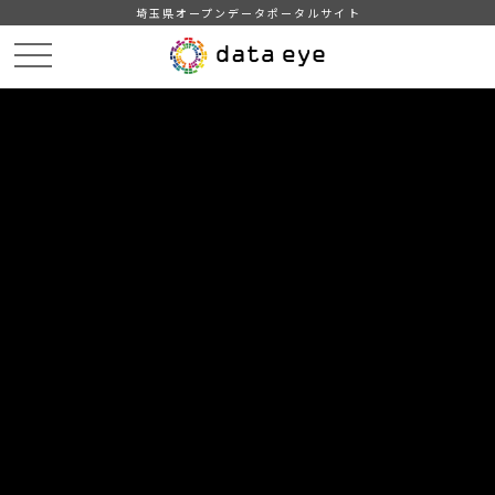
埼玉県オープンデータポータルサイト
HOME
データカタログ
【川越市】消防水利施設一覧
【川越市】消防水利施設一覧（令和5年3月14日現在）UTF-8※修正版
DATA
CATA
データカタログ
データセット名
【川越市】消防水利施設一覧
リソース名
【川越市】消防水利施設一覧
（令和5年3月14日現在）UTF-
8※修正版