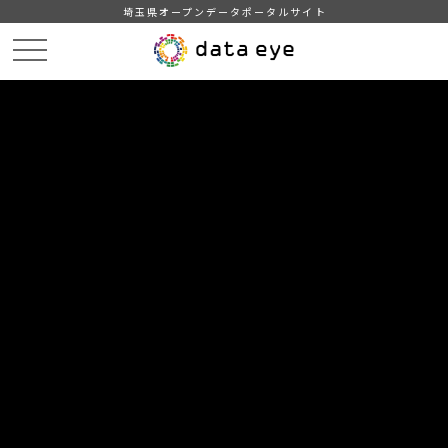
埼玉県オープンデータポータルサイト
HOME
データカタログ
【川越市】消防水利施設一覧
【川越市】消防水利施設一覧（令和5年3月14日現在）Shift_JIS※修正版
DATA
CATA
データカタログ
データセット名
【川越市】消防水利施設一覧
リソース名
【川越市】消防水利施設一覧
（令和5年3月14日現在）
Shift_JIS※修正版