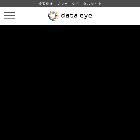
埼玉県オープンデータポータルサイト
HOME
データカタログ
【川越市】子育て施設一覧
DATA
CATA
データカタログ
データセット名
【川越市】子育て施設一覧
川越市が管轄する保育園、幼稚園の基本情報及び一時預り等に
関する情報です。※令和5年度から「赤ちゃんの駅」について
は、別データセット（【川越市】赤ちゃんの駅）として公開し
ています。
自治体
川越市
分野
教育・文化・スポーツ・生活