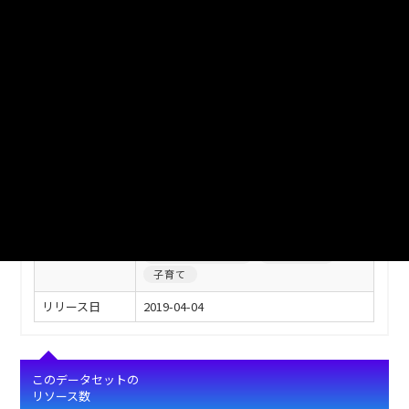
このデータセットの情報
フィールド
値
タイトル
【川越市】子育て施設一覧
自治体
川越市
分野
教育・文化・スポーツ・生活
作成者
川越市
メンテナー
川越市
住民向け情報 暮らしの情報
タグ
保育園幼稚園情報
共通データ
子育て
リリース日
2019-04-04
このデータセットの
リソース数