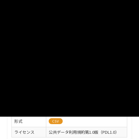
情報及び一時預り等に関する情報です。（UTF-8）
ファイル名
cusersiz0106273desktopodfilehoiku-kawagoe2003.csv
ダウンロード
戻る
このリソースの情報
フィールド
値
最終更新
2020年03月31日
作成日
2020年03月31日
形式
CSV
ライセンス
公共データ利用規約第1.0版（PDL1.0）