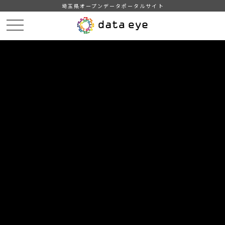
埼玉県オープンデータポータルサイト
HOME
データカタログ
【川越市】子育て施設一覧
【川越市】保育園・幼稚園情報（令和2年3月30日現在）UTF-8
DATA
CATA
データカタログ
データセット名
【川越市】子育て施設一覧
リソース名
【川越市】保育園・幼稚園情報
（令和2年3月30日現在）UTF-8
令和2年3月30日現在の川越市が管轄する保育園、幼稚園の基本