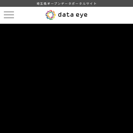
埼玉県オープンデータポータルサイト
HOME
データカタログ
【川越市】子育て施設一覧
【川越市】赤ちゃんの駅（令和4年3月31日現在）UTF-8
DATA
CATA
データカタログ
データセット名
【川越市】子育て施設一覧
リソース名
【川越市】赤ちゃんの駅（令和4
年3月31日現在）UTF-8
令和4年3月31日現在の川越市の赤ちゃんの駅の情報。UTF-8