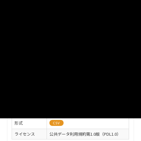
※日本測地系
ファイル名
akachanoeki-kawagoe2203.csv
ダウンロード
戻る
このリソースの情報
フィールド
値
最終更新
2022年03月31日
作成日
2022年03月31日
形式
CSV
ライセンス
公共データ利用規約第1.0版（PDL1.0）