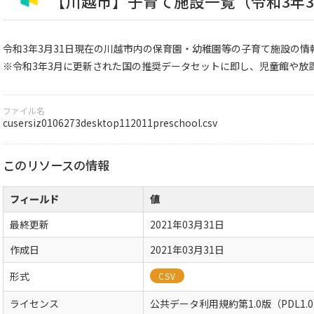
【川越市】子育て施設一覧（令和3年3月
令和3年3月31日現在の川越市内の保育園・幼稚園等の子育て施設の情報
※令和3年3月に更新された国の推奨データセットに即し、児童館や放
ファイル名
cusersiz0106273desktop112011preschool.csv
このリソースの情報
フィールド
値
最終更新
2021年03月31日
作成日
2021年03月31日
形式
CSV
ライセンス
公共データ利用規約第1.0版（PDL1.