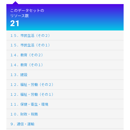
このデータセットの
リソース数
21
１５．市民生活（その２）
１５．市民生活（その１）
１４．教育（その２）
１４．教育（その１）
１３．建設
１２．福祉・労働（その２）
１２．福祉・労働（その１）
１１．保健・衛生・環境
１０．財政・税務
９．通信・運輸