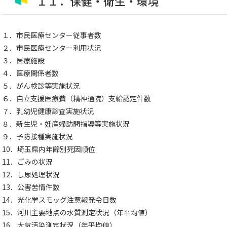
１１．保健・衛生・環境
１．市民医療センター従事者数
２．市民医療センター利用状況
３．医療施設
４．医療関係者数
５．がん検診等実施状況
６．自立支援医療費（精神通院）支給認定件数
７．乳幼児健康診査実施状況
８．新生児・妊産婦訪問指導等実施状況
９．予防接種実施状況
10．埼玉県内年齢別死因順位
11．ごみの状況
12．し尿処理状況
13．公害苦情件数
14．光化学スモッグ注意報発令日数
15．河川主要地点の水質測定状況（年平均値）
16．大気汚染測定状況（年平均値）