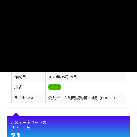
※ダウンロードがうまくできない場合は、以下の方法でダウンロード
してください。
・URLをコピー、ブラウザのアドレスバーに貼り付けしアクセスして
ダウンロード
このリソースの情報
フィールド
値
最終更新
2020年05月29日
作成日
2020年05月29日
形式
XLS
ライセンス
公共データ利用規約第1.0版（PDL1.0）
このデータセットの
リソース数
21