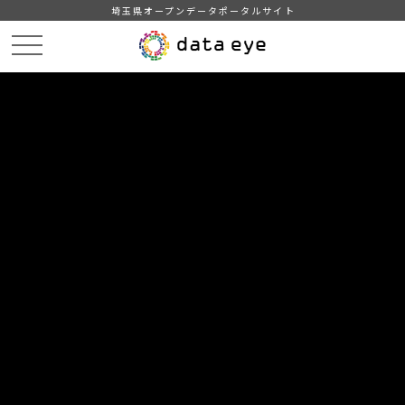
埼玉県オープンデータポータルサイト
HOME
データカタログ
【所沢市】統計書（令和元年版）
１２．福祉・労働（その２）
DATA
CATA
データカタログ
データセット名
【所沢市】統計書（令和元年版）
リソース名
１２．福祉・労働（その２）
12．市立保育園別保育士数・園児数
13．私立保育園保育士数・園児数