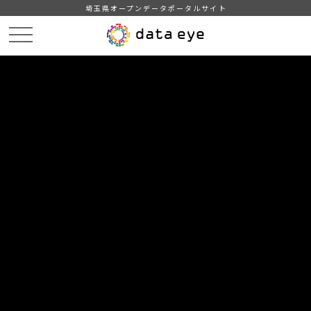
埼玉県オープンデータポータルサイト
HOME
データカタログ
【所沢市】統計書（令和元年版）
２．人口（その１）
DATA
CATA
データカタログ
データセット名
【所沢市】統計書（令和元年版）
リソース名
２．人口（その１）
．人口の推移
２．人口動態