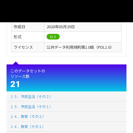
フィールド
値
最終更新
2020年05月29日
作成日
2020年05月29日
形式
XLS
ライセンス
公共データ利用規約第1.0版（PDL1.0）
このデータセットの
リソース数
21
１５．市民生活（その２）
１５．市民生活（その１）
１４．教育（その２）
１４．教育（その１）