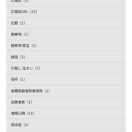
広報誌（3）
広報誌URL（19）
広聴（1）
廃棄物（1）
建築物 衛生（1）
建設（2）
引越し 住まい（2）
役所（1）
後期高齢者医療保険（1）
従業者数（1）
情報公開（10）
感染症（3）