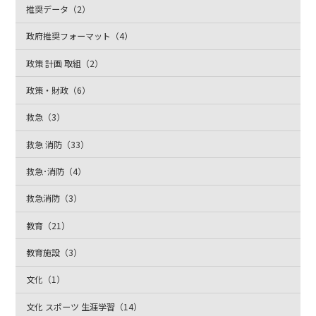
推奨データ（2）
政府推奨フォーマット（4）
政策 計画 取組（2）
政策・財政（6）
救急（3）
救急 消防（33）
救急･消防（4）
救急消防（3）
教育（21）
教育施設（3）
文化（1）
文化 スポーツ 生涯学習（14）