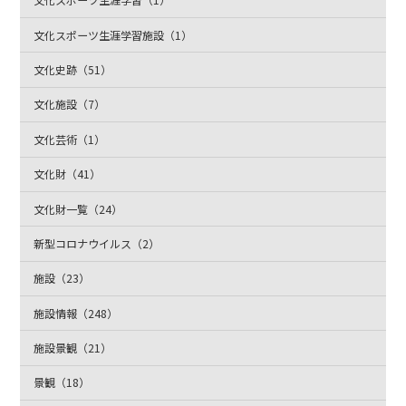
文化スポーツ生涯学習施設（1）
文化史跡（51）
文化施設（7）
文化芸術（1）
文化財（41）
文化財一覧（24）
新型コロナウイルス（2）
施設（23）
施設情報（248）
施設景観（21）
景観（18）