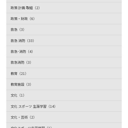
政策 計画 取組（2）
政策・財政（6）
救急（3）
救急 消防（33）
救急･消防（4）
救急消防（3）
教育（21）
教育施設（3）
文化（1）
文化 スポーツ 生涯学習（14）
文化・芸術（2）
文化スポーツ生涯学習（1）