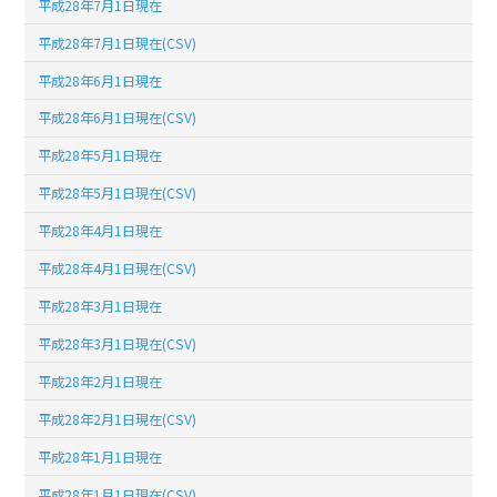
平成28年7月1日現在
平成28年7月1日現在(CSV)
平成28年6月1日現在
平成28年6月1日現在(CSV)
平成28年5月1日現在
平成28年5月1日現在(CSV)
平成28年4月1日現在
平成28年4月1日現在(CSV)
平成28年3月1日現在
平成28年3月1日現在(CSV)
平成28年2月1日現在
平成28年2月1日現在(CSV)
平成28年1月1日現在
平成28年1月1日現在(CSV)