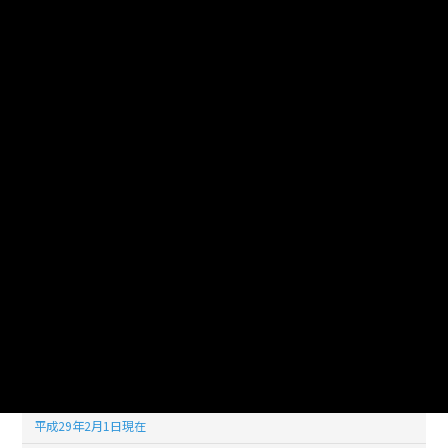
このデータセットの
リソース数
37
平成30年12月1日現在
平成31年1月1日現在(CSV)
町字別人口・世帯数
平成30年12月1日現在
平成30年12月1日現在(CSV)
平成30年1月1日現在
平成30年1月1日現在(CSV)
平成29年12月1日現在
平成29年12月1日現在(CSV)
平成29年2月1日現在