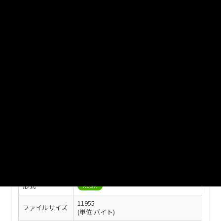
ファイル名
12-05.xlsx
ダウンロード
戻る
このリソースの情報
フィールド
値
最終更新
2025年07月08日
作成日
2023年11月21日
形式
XLSX
11955
ファイルサイズ
(単位:バイト)