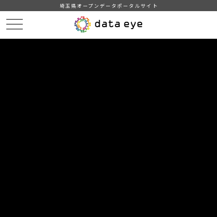
埼玉県オープンデータポータルサイト
HOME
データカタログ
【坂戸市】統計坂戸（１２ 教育・文化）
12-05 小学校・学年別児童数・学級数・教員数
DATA
CATA
データカタログ
データセット名
【坂戸市】統計坂戸（１２ 教育・
文化）
リソース名
12-05 小学校・学年別児童数・
学級数・教員数