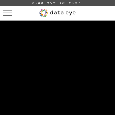
埼玉県オープンデータポータルサイト
HOME
データカタログ
【坂戸市】統計坂戸（１２ 教育・文化）
12-14 坂戸駅前集会施設の利用状況
DATA
CATA
データカタログ
データセット名
【坂戸市】統計坂戸（１２ 教育・
文化）
リソース名
12-14 坂戸駅前集会施設の利用
状況