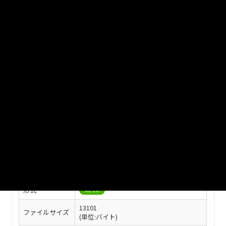
ファイル名
12-14.xlsx
ダウンロード
戻る
このリソースの情報
フィールド
値
最終更新
2025年07月08日
作成日
2022年03月28日
形式
XLSX
13101
ファイルサイズ
(単位:バイト)