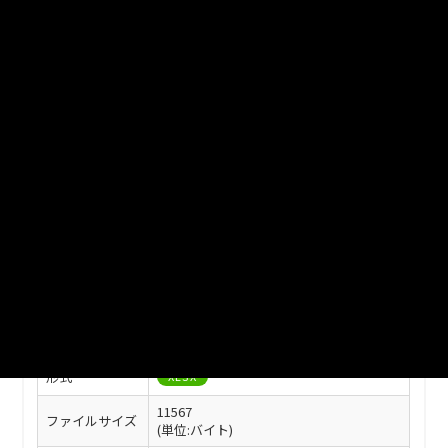
ファイル名
12-06.xlsx
ダウンロード
戻る
このリソースの情報
フィールド
値
最終更新
2025年07月08日
作成日
2022年03月28日
形式
XLSX
11567
ファイルサイズ
(単位:バイト)