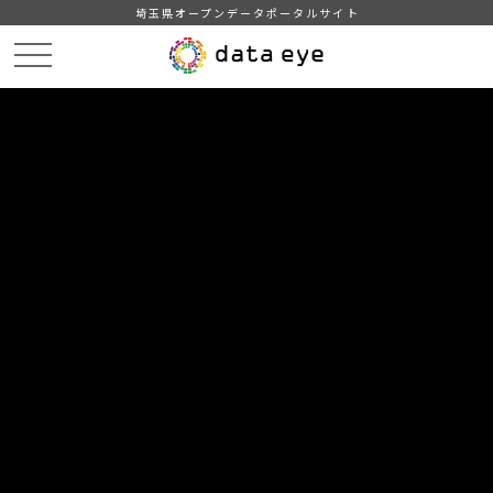
埼玉県オープンデータポータルサイト
HOME
データカタログ
【坂戸市】統計坂戸（１２ 教育・文化）
12-06 中学校・学年別生徒数・学級数・教員数
DATA
CATA
データカタログ
データセット名
【坂戸市】統計坂戸（１２ 教育・
文化）
リソース名
12-06 中学校・学年別生徒数・
学級数・教員数