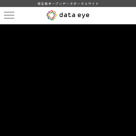
埼玉県オープンデータポータルサイト
HOME
データカタログ
【越谷市】財務４表
令和４年度 財務4表（詳細版）
DATA
CATA
データカタログ
データセット名
【越谷市】財務４表
リソース名
令和４年度 財務4表（詳細版）
令和４年度 財務4表（詳細版）