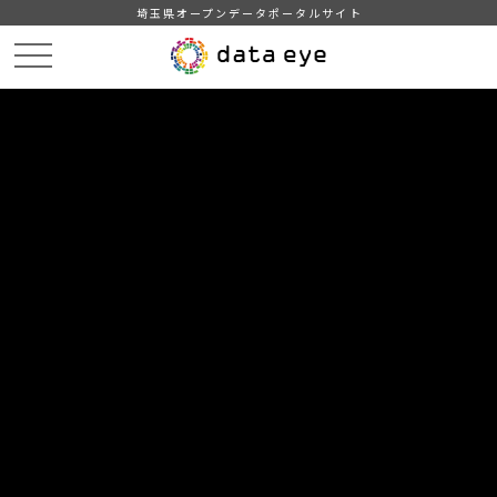
埼玉県オープンデータポータルサイト
HOME
データカタログ
【越谷市】財務４表
令和５年度 財務4表 （連結会計）
DATA
CATA
データカタログ
データセット名
【越谷市】財務４表
リソース名
令和５年度 財務4表 （連結会
計）
令和５年度 財務4表 （連結会計）