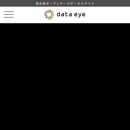
埼玉県オープンデータポータルサイト
HOME
データカタログ
【越谷市】財務４表
令和４年度 財務4表 （全体会計）
DATA
CATA
データカタログ
データセット名
【越谷市】財務４表
リソース名
令和４年度 財務4表 （全体会
計）
令和４年度 財務4表 （全体会計）