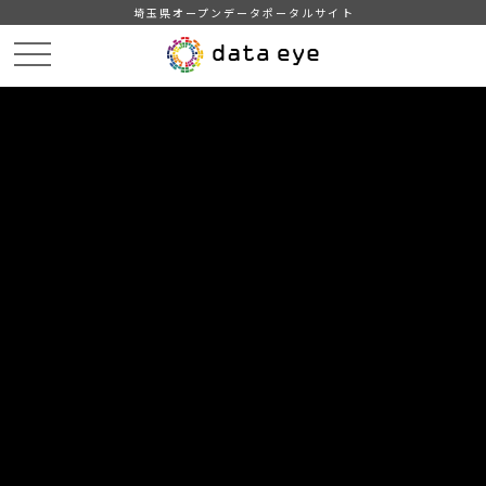
埼玉県オープンデータポータルサイト
HOME
データカタログ
【埼玉県】随意契約状況
令和4年度第4四半期随意契約状況（XLSX形式）
DATA
CATA
データカタログ
データセット名
【埼玉県】随意契約状況
リソース名
令和4年度第4四半期随意契約状
況（XLSX形式）
令和4年度第4四半期（令和5年1月～3月）分の随意契約状況