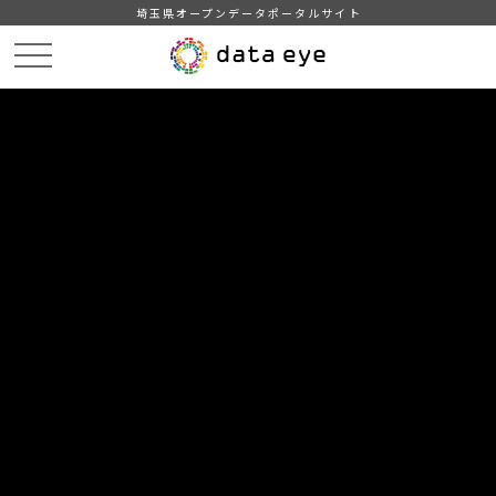
埼玉県オープンデータポータルサイト
HOME
データカタログ
【埼玉県】随意契約状況
令和5年度随意契約状況（CSV形式）
DATA
CATA
データカタログ
データセット名
【埼玉県】随意契約状況
リソース名
令和5年度随意契約状況（CSV形
式）
令和5年度（令和5年4月～令和6年3月）随意契約状況（CSV形