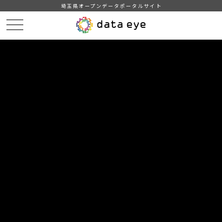
埼玉県オープンデータポータルサイト
HOME
データカタログ
【埼玉県】随意契約状況
令和4年度第3四半期随意契約状況（XLSX形式）
DATA
CATA
データカタログ
データセット名
【埼玉県】随意契約状況
リソース名
令和4年度第3四半期随意契約状
況（XLSX形式）
令和4年度第3四半期（令和4年10月～12月）分の随意契約状況