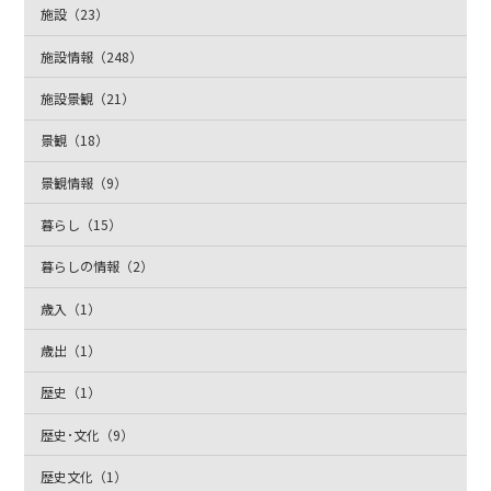
施設（23）
施設情報（248）
施設景観（21）
景観（18）
景観情報（9）
暮らし（15）
暮らしの情報（2）
歳入（1）
歳出（1）
歴史（1）
歴史･文化（9）
歴史文化（1）