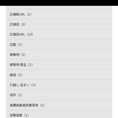
広報情報全般（3）
広報紙URL（1）
広報誌（3）
広報誌URL（19）
広聴（1）
廃棄物（1）
建築物 衛生（1）
建設（2）
引越し 住まい（2）
役所（1）
後期高齢者医療保険（1）
従業者数（1）