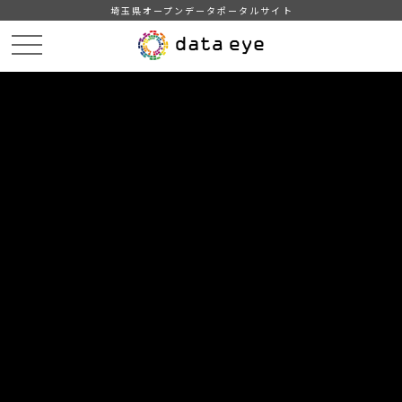
埼玉県オープンデータポータルサイト
HOME
データカタログ
【日高市】統計ひだか（11．社会保障）
11-5 児童手当等受給者状況
DATA
CATA
データカタログ
データセット名
【日高市】統計ひだか（11．社会保
障）
リソース名
11-5 児童手当等受給者状況