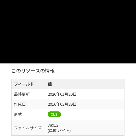
2026/1/20更新
ファイル名
2025TBL11-07.xls
ダウンロード
戻る
このリソースの情報
フィールド
値
最終更新
2026年01月20日
作成日
2016年02月29日
形式
XLS
38912
ファイルサイズ
(単位:バイト)