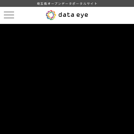
埼玉県オープンデータポータルサイト
HOME
データカタログ
【日高市】統計ひだか（11．社会保障）
11-7 療育手帳所持者数
DATA
CATA
データカタログ
データセット名
【日高市】統計ひだか（11．社会保
障）
リソース名
11-7 療育手帳所持者数