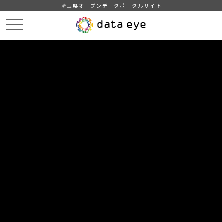
埼玉県オープンデータポータルサイト
HOME
データカタログ
【日高市】統計ひだか（11．社会保障）
11-9 介護保険被保険者状況
DATA
CATA
データカタログ
データセット名
【日高市】統計ひだか（11．社会保
障）
リソース名
11-9 介護保険被保険者状況