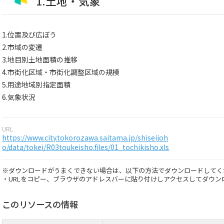
1.土地・気象
1.位置及び広ぼう
2.市域の変遷
3.地目別土地面積の推移
4.市街化区域・市街化調整区域の規模
5.用途地域別指定面積
6.気象状況
URL
https://www.city.tokorozawa.saitama.jp/shiseijoh
o/data/tokei/R03toukeisho.files/01_tochikisho.xls
※ダウンロードがうまくできない場合は、以下の方法でダウンロードしてく
・URLをコピー、ブラウザのアドレスバーに貼り付けしアクセスしてダウン
このリソースの情報