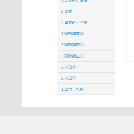
6.工業統計調査
5.農業
4.事業所・企業
3.国勢調査③
3.国勢調査②
3.国勢調査①
2.人口②
2.人口①
1.土地・気象