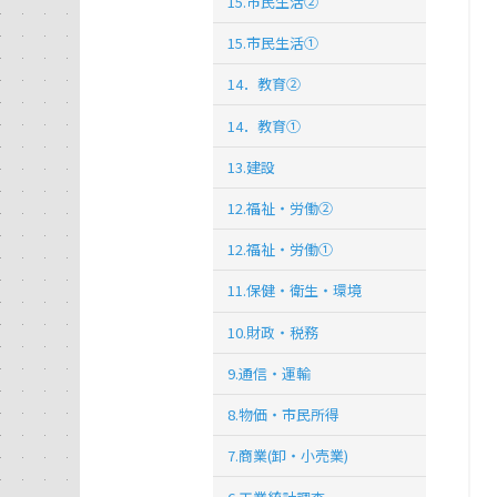
15.市民生活②
15.市民生活①
14．教育②
14．教育①
13.建設
12.福祉・労働②
12.福祉・労働①
11.保健・衛生・環境
10.財政・税務
9.通信・運輸
8.物価・市民所得
7.商業(卸・小売業)