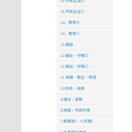
15.市民生活②
15.市民生活①
14．教育②
14．教育①
13.建設
12.福祉・労働②
12.福祉・労働①
11.保健・衛生・環境
10.財政・税務
9.通信・運輸
8.物価・市民所得
7.商業(卸・小売業)