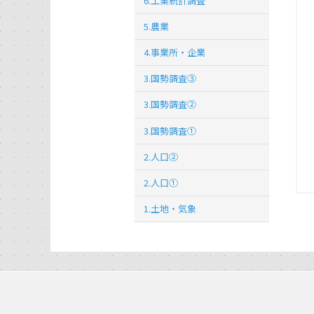
6.工業統計調査
5.農業
4.事業所・企業
3.国勢調査③
3.国勢調査②
3.国勢調査①
2.人口②
2.人口①
1.土地・気象