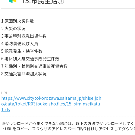
15.市民生活①
1.原因別火災件数
2.火災の状況
3.事故種別救急出場件数
4.消防装備及び人員
5.犯罪発生・検挙件数
6.地区別人身交通事故発生件数
7.年齢別・状態別交通事故死傷者数
8.交通災害共済加入状況
URL
https://www.city.tokorozawa.saitama.jp/shiseijoh
o/data/tokei/R03toukeisho.files/15_siminseikatu
1.xls
※ダウンロードがうまくできない場合は、以下の方法でダウンロードしてく
・URLをコピー、ブラウザのアドレスバーに貼り付けしアクセスしてダウン